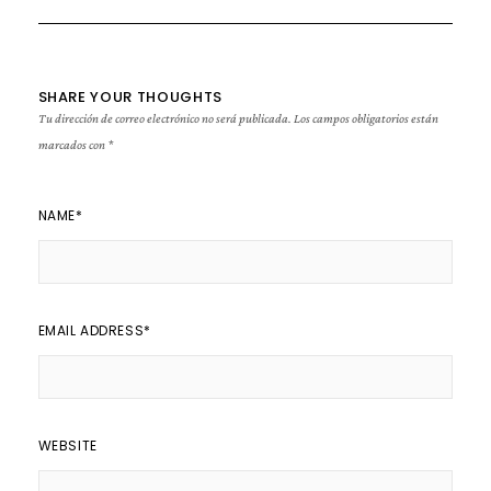
SHARE YOUR THOUGHTS
Tu dirección de correo electrónico no será publicada.
Los campos obligatorios están
marcados con
*
NAME
*
EMAIL ADDRESS
*
WEBSITE