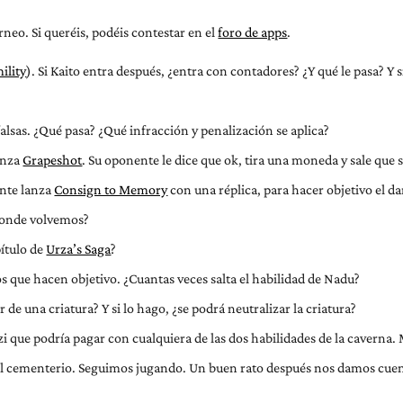
rneo. Si queréis, podéis contestar en el
foro de apps
.
ility
). Si Kaito entra después, ¿entra con contadores? ¿Y qué le pasa? Y s
lsas. ¿Qué pasa? ¿Qué infracción y penalización se aplica?
anza
Grapeshot
. Su oponente le dice que ok, tira una moneda y sale que s
ente lanza
Consign to Memory
con una réplica, para hacer objetivo el da
 donde volvemos?
ítulo de
Urza’s Saga
?
s que hacen objetivo. ¿Cuantas veces salta el habilidad de Nadu?
de una criatura? Y si lo hago, ¿se podrá neutralizar la criatura?
 que podría pagar con cualquiera de las dos habilidades de la caverna. 
el cementerio. Seguimos jugando. Un buen rato después nos damos cuen