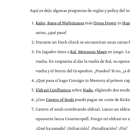
Aquí os dejo algunas preguntas de reglas y policy del to
Kaito, Bane of Nightmares
más
Dress Down
(o
Hum
antes, ¿qué pasa?
Durante un Deck check se encuentran unas cartas fa
Un jugador tiene a
Ral, Monsoon Mage
en juego. L
vuelta. En respuesta al dar la vuelta de Ral, su opon
vuelta y el Storm del Grapeshot. ¿Puedes? Si no, ¿a
¿Qué pasa si hago Consign to Memory al primer cap
Eldrazi Confluence
sobre
Nadu
, eligiendo dos modo
¿Con
Cavern of Souls
puedo pagar un coste de Kicker 
Cavern of souls nombrando eldrazi. Lanzo un eldrazi
oponente lanza Counterspell. Pongo mi eldrazi en 
¿Qué ha pasado? ¿Infracción? ¿Penalización? ¿Fix?