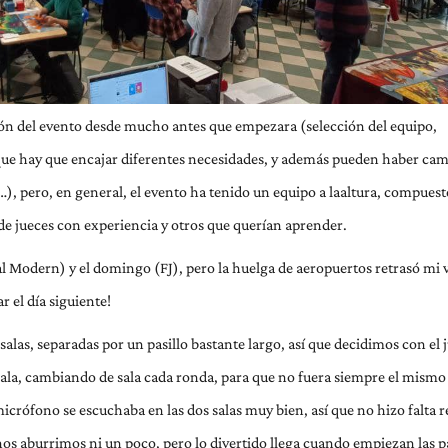
ión del evento desde mucho antes que empezara (selección del equipo,
ya que hay que encajar diferentes necesidades, y además pueden haber ca
), pero, en general, el evento ha tenido un equipo a laaltura, compues
de jueces con experiencia y otros que querían aprender.
l al Modern) y el domingo (FJ), pero la huelga de aeropuertos retrasó mi 
ar el día siguiente!
salas, separadas por un pasillo bastante largo, así que decidimos con el 
ala, cambiando de sala cada ronda, para que no fuera siempre el mismo 
crófono se escuchaba en las dos salas muy bien, así que no hizo falta r
nos aburrimos ni un poco, pero lo divertido llega cuando empiezan las 