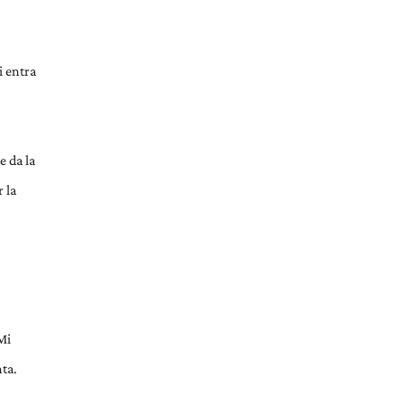
i entra
e da la
r la
Mi
ta.