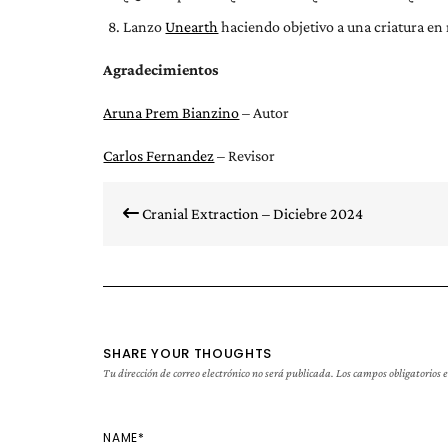
Lanzo
Unearth
haciendo objetivo a una criatura en
Agradecimientos
Aruna Prem Bianzino
– Autor
Carlos Fernandez
– Revisor
Navegación
de
Cranial Extraction – Diciebre 2024
entradas
SHARE YOUR THOUGHTS
Tu dirección de correo electrónico no será publicada.
Los campos obligatorios
NAME
*