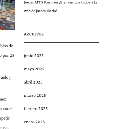
Jueces MTG Iberia
en
¡Bienvenidos todos a la
web de jueces Iberia!
ARCHIVES
mbios de
to por 28
junio 2025
mayo 2025
vuelo y
abril 2025
marzo 2025
juez
febrero 2025
a estar
epetir
enero 2025
pausas